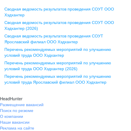
Сводная ведомость результатов проведения СОУТ ООО
Воронеж
Хэдхантер
Сводная ведомость результатов проведения СОУТ ООО
ул. Комиссаржевской, д. 10,
Хэдхантер (2026)
офис 1212
Сводная ведомость результатов проведения СОУТ
+7 473 280-05-05
Ярославский филиал ООО Хэдхантер
pr@vrn.hh.ru
Перечень рекомендуемых мероприятий по улучшению
условий труда ООО Хэдхантер
Казань
Перечень рекомендуемых мероприятий по улучшению
ул. Спартаковская, д. 2А, этаж 3,
условий труда ООО Хэдхантер (2026)
помещение 15
Перечень рекомендуемых мероприятий по улучшению
условий труда Ярославский филиал ООО Хэдхантер
+7 843 212-12-50
pr@kzn.hh.ru
HeadHunter
Размещение вакансий
Екатеринбург
Поиск по резюме
ул. Боевых Дружин, стр. 20,
О компании
5 этаж, офис 505, 521
Наши вакансии
Реклама на сайте
+7 343 226-79-99