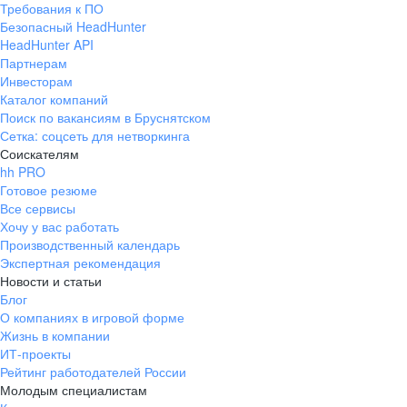
Требования к ПО
pr@ural.hh.ru
Безопасный HeadHunter
HeadHunter API
Краснодар
Партнерам
Инвесторам
ул. Янковского, д. 169, 7 этаж,
Каталог компаний
706 каб.
Поиск по вакансиям в Бруснятском
+7 861 205-55-57
Сетка: соцсеть для нетворкинга
pr@krd.hh.ru
Соискателям
hh PRO
Готовое резюме
Владивосток
Все сервисы
пер. Ланинский д. 4, офис 3.4
Хочу у вас работать
Производственный календарь
+7 423 202-33-28
Экспертная рекомендация
pr@dv.hh.ru
Новости и статьи
Блог
Новосибирск
О компаниях в игровой форме
Жизнь в компании
ул. Большевистская, д. 35,
ИТ-проекты
помещение 21
Рейтинг работодателей России
+7 383 207-94-64
Молодым специалистам