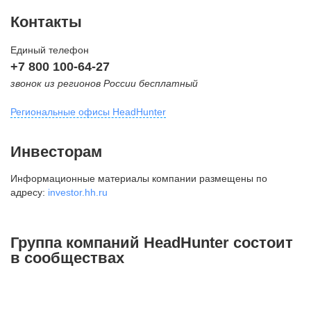
Контакты
Единый телефон
+7 800 100-64-27
звонок из регионов России бесплатный
Региональные офисы HeadHunter
Москва
Инвесторам
внутригородская территория
Информационные материалы компании размещены по
Муниципальный округ Тверской,
адресу:
investor.hh.ru
2-я Брестская ул., д. 48,
помещение 25
+7 495 974-64-27
Группа компаний HeadHunter состоит
+7 495 980-64-27
в сообществах
+7 495 134-92-24
press@hh.ru