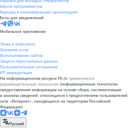
Карьера для молодых специалистов
pr@nsk.hh.ru
Школа программистов
Карьера в некоммерческих организациях
Минск
Боты для уведомлений
пр-т Дзержинского, д. 57,
10 этаж, помещение 45-1
Мобильное приложение
+375 (17)
336-03-02
Этика и комплаенс
pr@rabota.by
Оказание услуг
Использование сайтов
Алматы
Защита персональных данных
Пользовательское соглашение
пр. Абая, д. 151, БЦ Алатау,
ИТ аккредитация
12 этаж, офис 1209
На информационном ресурсе hh.ru
применяются
+7 727 232-13-13
рекомендательные технологии
(информационные технологии
pr@headhunter.com.kz
предоставления информации на основе сбора, систематизации
и анализа сведений, относящихся к предпочтениям пользователей
сети «Интернет», находящихся на территории Российской
Федерации)
Русский