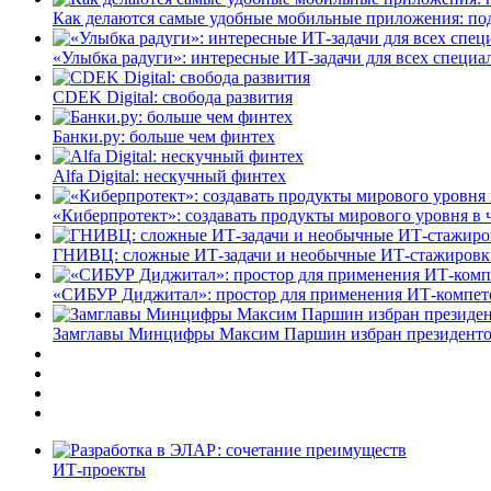
Как делаются самые удобные мобильные приложения: по
«Улыбка радуги»: интересные ИТ-задачи для всех специа
CDEK Digital: свобода развития
Банки.ру: больше чем финтех
Alfa Digital: нескучный финтех
«Киберпротект»: создавать продукты мирового уровня в
ГНИВЦ: сложные ИТ‑задачи и необычные ИТ‑стажировк
«СИБУР Диджитал»: простор для применения ИТ-компе
Замглавы Минцифры Максим Паршин избран президенто
ИТ-проекты