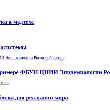
ка в медтехе
косистемы
а примере ФБУН ЦНИИ Эпидемиологии Ро
ботка для реального мира