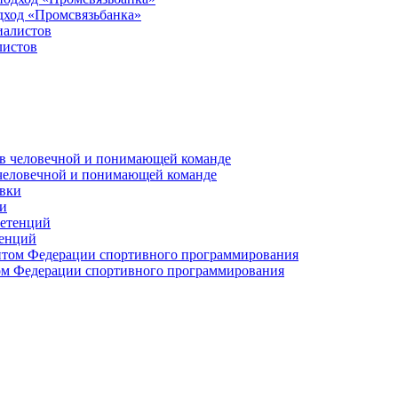
дход «Промсвязьбанка»
листов
 человечной и понимающей команде
и
тенций
м Федерации спортивного программирования