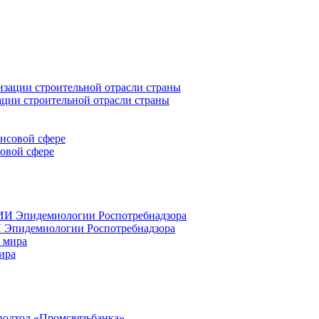
ации строительной отрасли страны
совой сфере
 Эпидемиологии Роспотребнадзора
ира