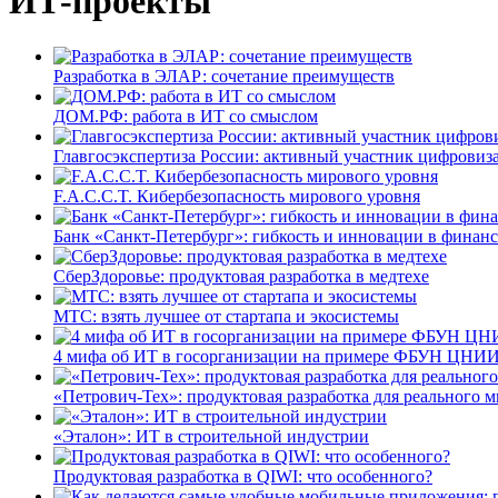
ИТ-проекты
Разработка в ЭЛАР: сочетание преимуществ
ДОМ.РФ: работа в ИТ со смыслом
Главгосэкспертиза России: активный участник цифровиз
F.A.C.C.T. Кибербезопасность мирового уровня
Банк «Санкт-Петербург»: гибкость и инновации в финан
СберЗдоровье: продуктовая разработка в медтехе
МТС: взять лучшее от стартапа и экосистемы
4 мифа об ИТ в госорганизации на примере ФБУН ЦНИИ
«Петрович-Тех»: продуктовая разработка для реального м
«Эталон»: ИТ в строительной индустрии
Продуктовая разработка в QIWI: что особенного?