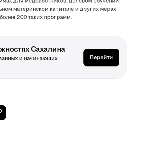
аммах для медработников, целевом обучении
льном материнском капитале и других мерах
более 200 таких программ.
ожностях Сахалина
Перейти
ванных и начинающих