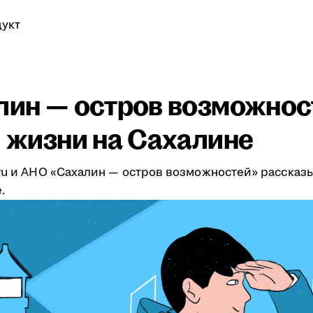
укт
алин — остров возможнос
и жизни на Сахалине
.ru и АНО «Сахалин — остров возможностей» рассказ
.