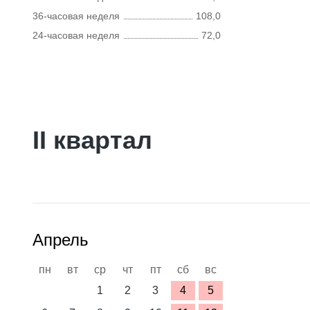
36-часовая неделя
108,0
24-часовая неделя
72,0
II квартал
Апрель
пн
вт
ср
чт
пт
сб
вс
1
2
3
4
5