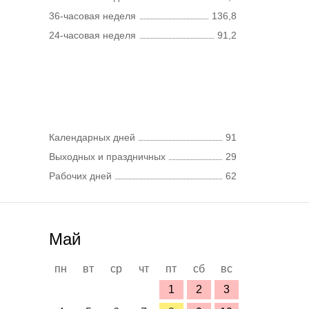
36-часовая неделя
136,8
24-часовая неделя
91,2
Календарных дней
91
Выходных и праздничных
29
Рабочих дней
62
Май
пн
вт
ср
чт
пт
сб
вс
1
2
3