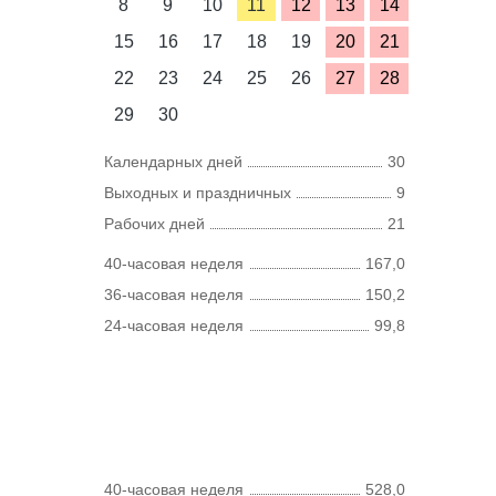
8
9
10
11
12
13
14
15
16
17
18
19
20
21
22
23
24
25
26
27
28
29
30
Календарных дней
30
Выходных и праздничных
9
Рабочих дней
21
40-часовая неделя
167,0
36-часовая неделя
150,2
24-часовая неделя
99,8
40-часовая неделя
528,0