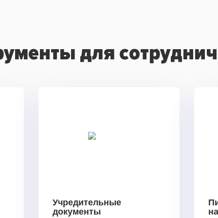
рументы для сотруднич
Учредительные
П
документы
н