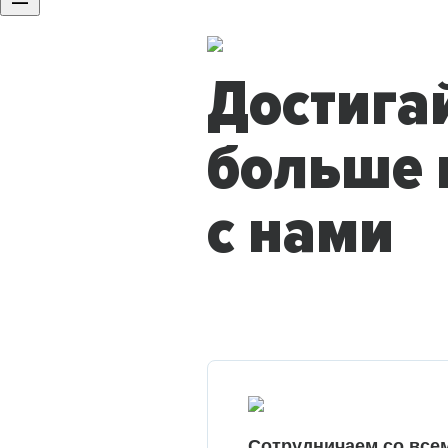
Достига
больше 
с нами
Сотрудничаем со все