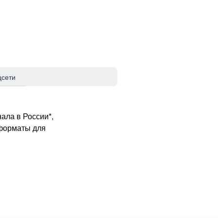
цсети
ала в России*,
 форматы для