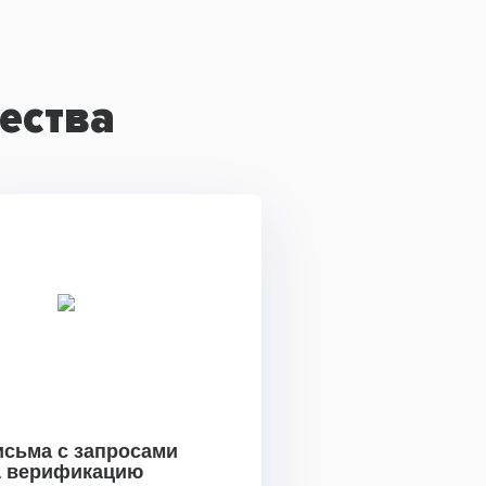
ества
исьма с запросами
а верификацию