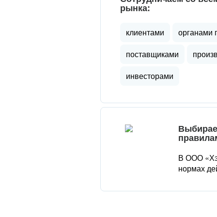
рынка:
клиентами
органами 
поставщиками
произ
инвесторами
Выбирае
правила
В ООО «Хэ
нормах де