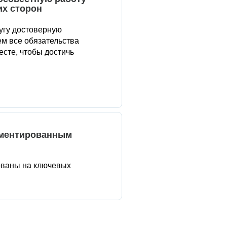
их сторон
угу достоверную
м все обязательства
сте, чтобы достичь
аментированным
ованы на ключевых