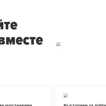
йте
вместе
ми участниками
Выступаем за добр