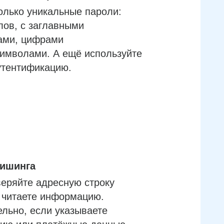
олько уникальные пароли:
лов, с заглавными
ами, цифрами
имволами. А ещё используйте
утентификацию.
фишинга
еряйте адресную строку
м читаете информацию.
льно, если указываете