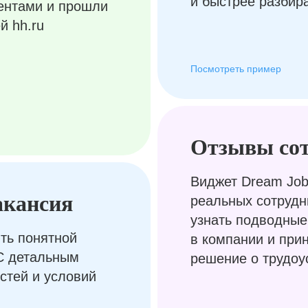
и быстрее разбир
ентами и прошли
й hh.ru
Посмотреть пример
Отзывы со
Виджет Dream Job
акансия
реальных сотрудн
узнать подводные
ть понятной
в компании и при
С детальным
решение о трудоу
стей и условий