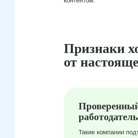
контентом.
Признаки х
от настояще
Проверенны
работодатель
Такие компании под