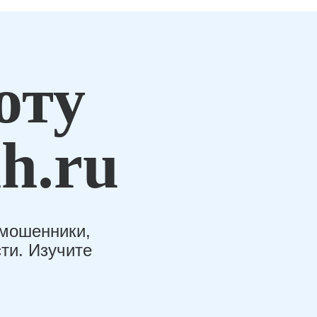
оту
h.ru
-мошенники,
ти. Изучите