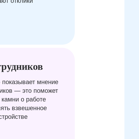
ают отклики
трудников
 показывает мнение
иков — это поможет
 камни о работе
нять взвешенное
стройстве