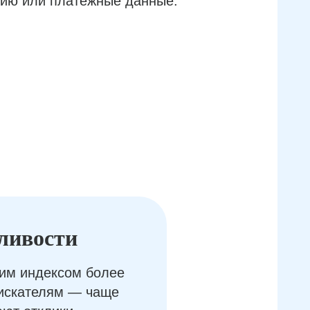
ию или платёжные данные.
ливости
им индексом более
оискателям — чаще