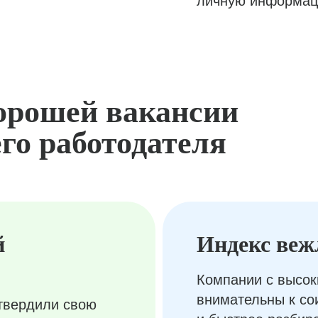
личную информац
орошей вакансии
го работодателя
й
Индекс веж
Компании с высок
внимательны к с
твердили свою