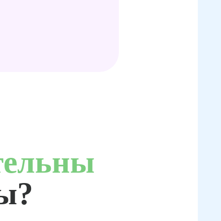
тельны
ты?