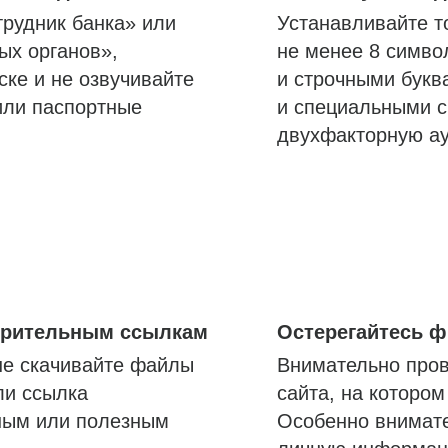
трудник банка» или
Устанавливайте т
ых органов»,
не менее 8 симво
ске и не озвучивайте
и строчными букв
или паспортные
и специальными с
двухфакторную а
озрительным ссылкам
Остерегайтесь 
не скачивайте файлы
Внимательно пров
ли ссылка
сайта, на которо
ным или полезным
Особенно внимате