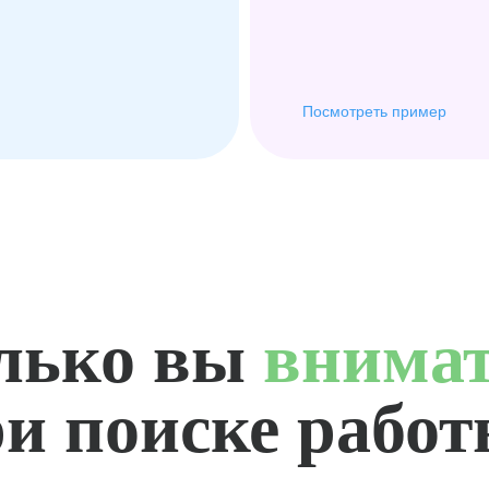
Посмотреть пример
лько вы
внима
и поиске рабо